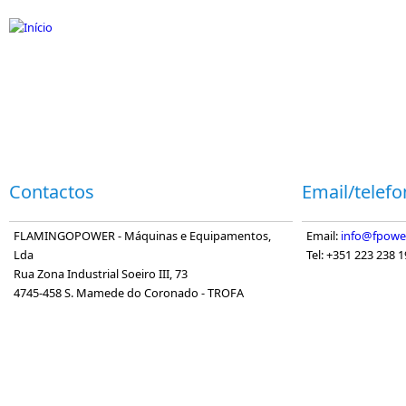
Passar para o conteúdo principal
Contactos
Email/telef
FLAMINGOPOWER - Máquinas e Equipamentos,
Email:
info@fpower
Lda
Tel: +351 223 238 
Rua Zona Industrial Soeiro III, 73
4745-458 S. Mamede do Coronado - TROFA